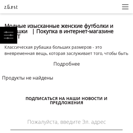
Модные изысканные женские футболки и
рубашки | Покупка в интернет-магазине
ZGEST
Классическая рубашка больших размеров - это
вневременная вещь, которая заслуживает того, чтобы быть
в гардеробе каждой современной женщины. ZGEST создал
Подробнее
коллекцию офисных рубашек, которые легко сочетаются с
классическими брюками. Даже простую, скромную,
Продукты не найдены
незатейливую рубашку можно превратить в нечто
нестандартное и модное, просто подобрав к ней
подходящие аксессуары. Вы можете полностью довериться
ZGEST, чтобы повлиять на изменения в вашем гардеробе,
ПОДПИСАТЬСЯ НА НАШИ НОВОСТИ И
ПРЕДЛОЖЕНИЯ
воспользовавшись нашей вневременной и элегантной
одеждой.
Многофункциональные рубашки для работы и
повседневной носки