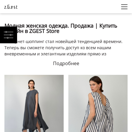
Модная женская одежда. Продажа | Купить
онлайн в ZGEST Store
Интернет-шоппинг стал новейшей тенденцией времени.
Теперь вы сможете получить доступ ко всем нашим
вневременным и элегантным изделиям прямо из
собственного дома. Наш сайт полностью функционален и
Подробнее
предлагает все: от современных модных платьев до
уникально рубашек и многое другое.
Модная женская одежда. Продажа
В продаже от ZGEST 2021 года есть качественная одежда по
доступным ценам. ZGEST является одним из основных
последователей этической моды и умных покупок,
одновременно обеспечивая женщин модной и стильной
одеждой. Мы считаем, что каждая женщина должна иметь
возможность самостоятельно решать, как она будет
выглядеть, и наша изысканная одежда позволяет