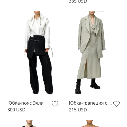
335 USD
Юбка-пояс Элли
Юбка-трапеция с вырезом
300 USD
215 USD