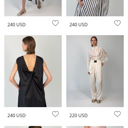
женщинам с легкостью справится с этой задачей. Делайте
умные покупки и инвестируйте в защиту окружающей
среды. Наш интернет-магазин - отличный способ найти
новый стиль повседневного платья. Вся наша продукция и
240 USD
240 USD
материалы этичные и экологически чистые. Мы
гарантируем, что производим одежду, которая сделана на
этических фабриках, чтобы избежать нашего вклада в
потогонные производства. В дополнение к тому, что все
наша продукция является устойчивой, все предметы
имеют уникальный дизайн.
240 USD
220 USD