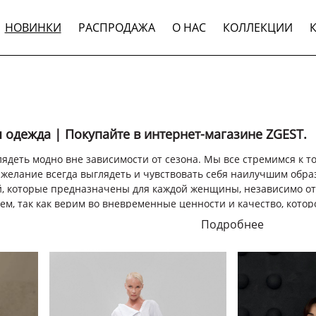
НОВИНКИ
РАСПРОДАЖА
О НАС
КОЛЛЕКЦИИ
 одежда | Покупайте в интернет-магазине ZGEST.
деть модно вне зависимости от сезона. Мы все стремимся к то
 желание всегда выглядеть и чувствовать себя наилучшим обр
 которые предназначены для каждой женщины, независимо от т
м, так как верим во вневременные ценности и качество, котор
Подробнее
я одежда
оллекции ZGEST сосредоточилась на уникальных изделиях для д
тильные и в то же время современные дизайнерские решения
 ли вы носить нашу новую, качественную деловую, молодежную,
орые вам понравятся, которые в вашем вкусе. Все наши издели
я необходимость в потогонном производстве и других процесс