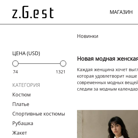
МАГАЗИН
Новинки
ЦЕНА (USD)
Новая модная женская
Каждая женщина хочет выгля
которая удовлетворит наше
современных модных вещей,
КАТЕГОРИЯ
следим за модным календаре
Костюм
Новая модная женска
Платье
В рамках своей последней к
Спортивные костюмы
случаю. Мы поддерживаем с
Рубашка
Независимо от того, хотите
нашей коллекции вещи, кот
Жакет
модному движению, устраня