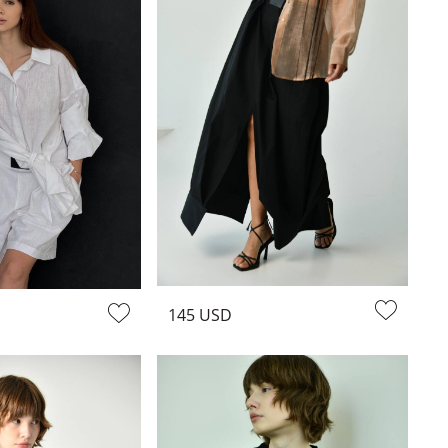
комфортно и уверенно, и, в которых, благодаря ZGEST
T
доступна в интернете. В нашем интернет-магазине вы
ь создать элегантные и стильные вещи, которые подойдут
 дизайнерским вещам через наш интернет-магазин делает
145 USD