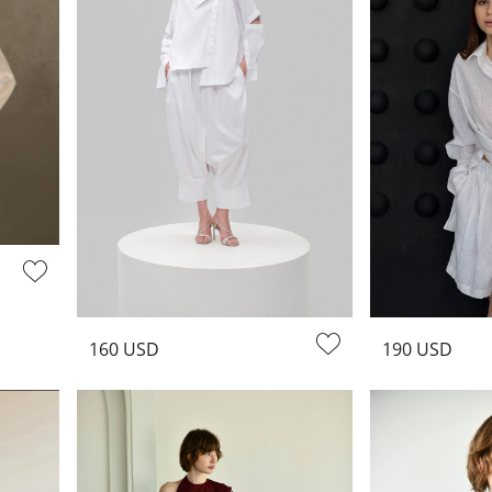
видеть женщин в наших нарядах, в которых они чувствуют себя 
еативности.
 одежду в интернет-магазине модной одежды ZGES
я так, чтобы произвести впечатление. Вся наша новая одежда 
 юбок, а также сезонные вещи, такие как тренчи. Мы стремилис
е. И тот факт, что вы будете иметь доступ к этим уникальным
лядеть и чувствовать себя наилучшим образом всегда.
190 USD
160 USD