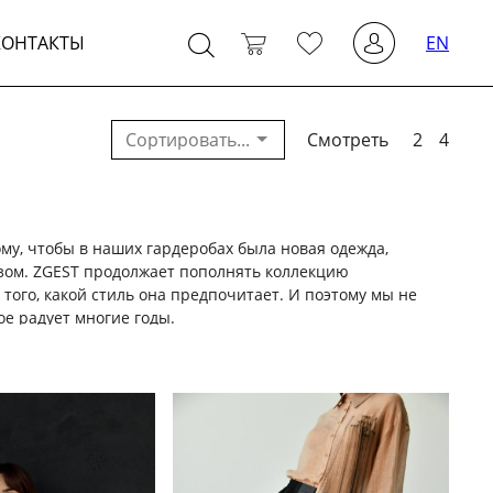
КОНТАКТЫ
EN
Смотреть
2
4
му, чтобы в наших гардеробах была новая одежда,
азом. ZGEST продолжает пополнять коллекцию
ого, какой стиль она предпочитает. И поэтому мы не
ое радует многие годы.
ам всех возрастов, которые можно носить по любому
, которые универсальны и многофункциональны.
 вечернюю, офисную одежду, вы обязательно найдете в
я являются устойчивыми и способствуют этическому
ах, которые наносят вред нашей окружающей среде и