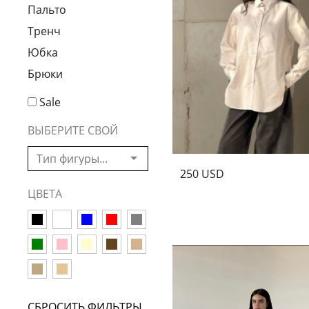
Пальто
миру вокруг нас. Мы хотим 
обрели новое ощущение кр
Тренч
Купить новую модную
Юбка
Брюки
Теперь ты можешь одеватьс
найдете все; от платьев до
Sale
каждой современной женщин
доступным возможность выг
ВЫБЕРИТЕ СВОЙ
250 USD
ЦВЕТА
СБРОСИТЬ ФИЛЬТРЫ