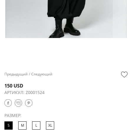
Предыдущий
/
Следующий
150 USD
АРТИКУЛ:
Z0001524
РАЗМЕР:
S
M
L
XL