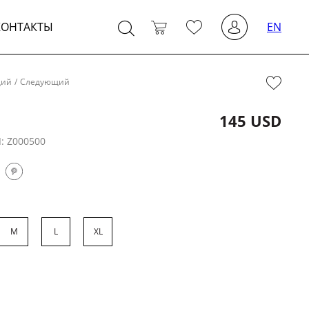
КОНТАКТЫ
EN
щий
/
Следующий
145 USD
Л:
Z000500
M
L
XL