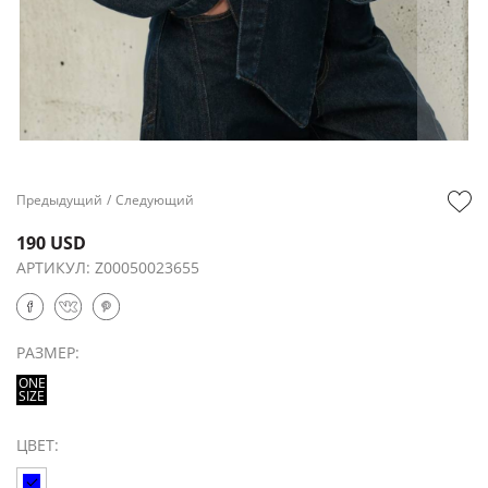
Предыдущий
/
Следующий
190 USD
АРТИКУЛ:
Z00050023655
РАЗМЕР:
ONE
SIZE
ЦВЕТ: