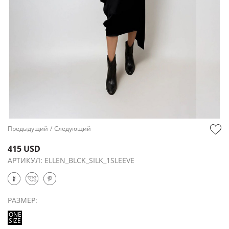
Предыдущий
/
Следующий
415 USD
АРТИКУЛ:
ELLEN_BLCK_SILK_1SLEEVE
РАЗМЕР:
ONE
SIZE