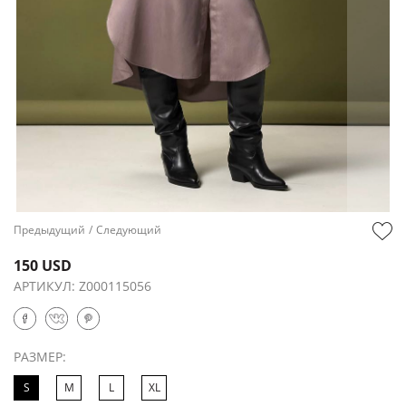
Предыдущий
/
Следующий
150 USD
АРТИКУЛ:
Z000115056
РАЗМЕР:
S
M
L
XL