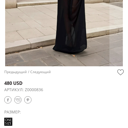
Предыдущий
/
Следующий
480 USD
АРТИКУЛ:
Z0000836
РАЗМЕР:
ONE
SIZE